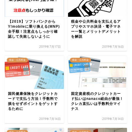
【2019】ソフトバンクから
税金や公共料金を支払えるア
Y!mobileに乗り換える(MNP)
プリやスマホ決済・電子マネ
全手順！注意点もしっかり確
ー一覧とメリットデメリット
認して失敗しないように
を解説
2019年7月17日
2019年7月16日
税金・公共料金
税金・公共料金
国民健康保険をクレジットカ
固定資産税のクレジットカー
ードで支払う方法！手数料で
ド払いはnanaco経由が最強！
損をせずポイントをゲットす
クレカ直払いは手数料分マイ
るために
ナス
2019年7月14日
2019年7月14日