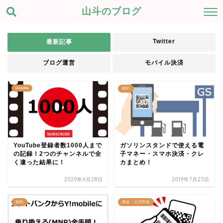
山斗のブログ
Twitter
最新記事
ブログ運営
モバイル決済
youtube
節約
YouTube登録者数1000人まで
ガソリンスタンドで使える電
の記録！2つのチャンネルで全
子マネー・スマホ決済・クレ
く違った結果に！
カまとめ！
2020年4月28日
2019年7月25日
節約
税金・公共料金