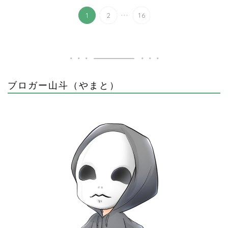
...
1
2
16
ブロガー山斗（やまと）