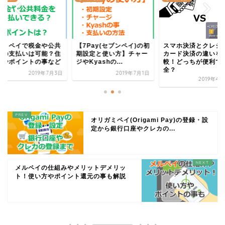
ァミペイで税金や公共
【7Pay(セブンペイ)の初
スマホ決済とクレジ
金の支払いは可能？住
期設定と使い方】チャー
カード決済の違いを
税やポイントの事など
ジやKyashの...
較！どっちが便利で
全？
2019年7月3日
2019年7月1日
2019年4
オリガミペイ(Origami Pay)の登録・設
定から銀行口座やクレカの...
メルペイの仕組みやメリットデメリッ
ト！使い方やポイント還元の事も解説