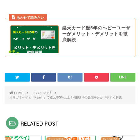
楽天カード歴5年のヘビーユーザ
ーがメリット・デメリットを徹
底解説
HOME
モバイル決済
オリガミペイと「Kyash」で還元率5%以上！4重取りの裏側を分かりやすく解説
RELATED POST
イル決済
モバイル決済
モバイル決済